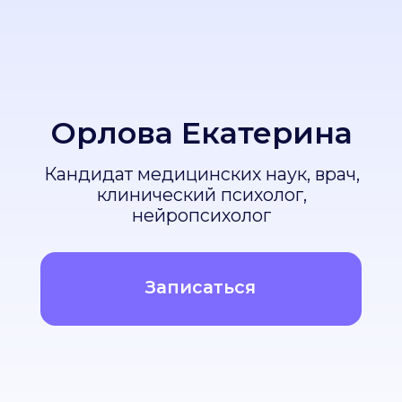
Кандидат медицинских наук, врач,
клинический психолог,
нейропсихолог
Записаться
С какими запросами помогаю:
Тревогой,
Низкой
страхами и
самооценкой,
хроническим
неуверенностью
стрессом
в себе
и потерей
контакта
со своими
желаниями
Кризисными
Эмоциональным