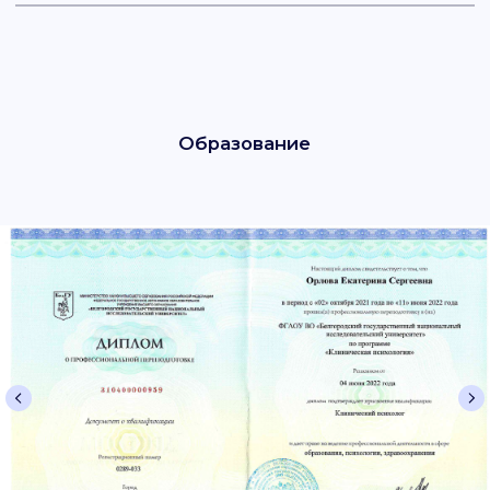
13 ноября 2024
24 апреля 2025
Наш социальный
Назван возраст, в котором приход
нейробиология 
весны особенно сложно
поведение
воспринимается некоторыми
людьми
Помимо поистин
Врач Орлова: люди до 44 лет чаще всех
способностей че
сталкиваются с синдромом «весенней
к мышлению, тво
усталости».
и самосознанию,
Восприятие смены времен года
ключевой аспек
в разном возрасте отличается. Так,
существование —
в период с 18 до 44 лет люди чаще всего
или «social brain».
сталкиваются с синдромом...