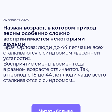
Телефон:
+7 (926) 856-17-68
Адрес:
ул. Наметкина 17/68
Почта:
mama.center@mail.ru
Режим работы:
Читать больше